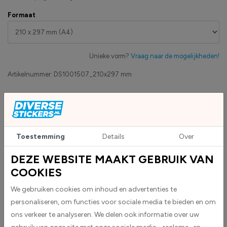
Formaat
Unieke vorm?
Vraag naar de mogelijkheden!
Artikelnummer:
DS1001507_210x297 mm
Eigen productie
Zakelijk betaling op factuur mogelijk
Levensduur 5 jaar
Uv-bestendig & weersbestendigheid
Toestemming
Details
Over
High-tack folie met maximale grip
DEZE WEBSITE MAAKT GEBRUIK VAN
COOKIES
Upload eigen bestand
Custom sticker maken?
We gebruiken cookies om inhoud en advertenties te
personaliseren, om functies voor sociale media te bieden en om
ons verkeer te analyseren. We delen ook informatie over uw