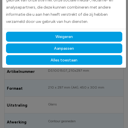
gebruik van onze site met onze sociale media-, reclame- en
BESCHRIJVING
analysepartners, die deze kunnen combineren met andere
Attention forklifts / Safety shoes mandatory stickers worden geleverd als
informatie die u aan hen heeft verstrekt of die zij hebben
rechthoekige stickers.Deze worden standaard geleverd in wit met daarin
verzameld door uw gebruik van hun diensten.
een geel met zwart waarschuwings pictogram en een blauw met wit
gebods pictogram.
Weigeren
Aanpassen
SPECIFICATIES
Alles toestaan
DS1001507_210x297 mm
Artikelnummer
210 x 297 mm (A4), 450 x 300 mm
Formaat
Glans
Uitstraling
Contour gesneden
Afwerking