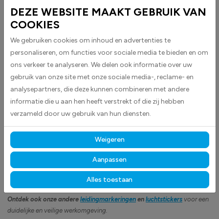
Leidingmarker Perslucht (7 bar) stickers worden geleverd als
DEZE WEBSITE MAAKT GEBRUIK VAN
rechthoekige stickers met pijlen aan beide zijkanten en zijn ideaal voor
COOKIES
het markeren van persluchtleidingen.
We gebruiken cookies om inhoud en advertenties te
De stickers zijn uitgevoerd in blauw met witte tekst voor duidelijke
personaliseren, om functies voor sociale media te bieden en om
zichtbaarheid en leesbaarheid volgens de geldende normen.
ons verkeer te analyseren. We delen ook informatie over uw
Volgens Europese richtlijnen is het verplicht om leidingen en
gebruik van onze site met onze sociale media-, reclame- en
verbindingspunten duidelijk te identificeren, zoals bij begin- en
analysepartners, die deze kunnen combineren met andere
eindpunten, toestellen en op punten waar een leiding door een muur of
informatie die u aan hen heeft verstrekt of die zij hebben
wand gaat. Kortgezegd: het is belangrijk te weten wat de inhoud van
verzameld door uw gebruik van hun diensten.
een leiding is.
Opmaak volgens Europese richtlijn 92/58 en kleuren volgens NBN 69
Weigeren
en NEN 3050.
Aanpassen
Gemaakt van hoogwaardige high-tack folie, hechten deze
stickers betrouwbaar op vrijwel elk oppervlak
en blijven
Alles toestaan
langdurig zichtbaar, bestand tegen intensief gebruik, licht en vocht.
Ontdek ook onze andere
leidingmarkeringen
en
luchtstickers
voor een
duidelijke en veilige werkomgeving.