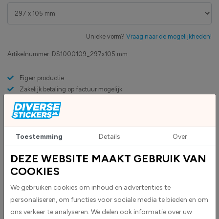
Unieke vorm?
Vraag naar de mogelijkheden!
Artikelnummer:
DS1000109_297x105 mm
Eigen productie
Zakelijk betaling op factuur mogelijk
Levensduur 5 jaar
Uv-bestendig & weersbestendigheid
High-tack folie met maximale grip
Toestemming
Details
Over
DEZE WEBSITE MAAKT GEBRUIK VAN
Upload eigen bestand
Custom sticker maken?
COOKIES
We gebruiken cookies om inhoud en advertenties te
personaliseren, om functies voor sociale media te bieden en om
BESCHRIJVING
ons verkeer te analyseren. We delen ook informatie over uw