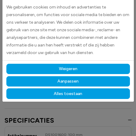
voorraadbeheer. De witte kleur zorgt voor een duidelijke en contrastrijke
We gebruiken cookies om inhoud en advertenties te
markering, waardoor producten en secties snel te identificeren zijn.
personaliseren, om functies voor sociale media te bieden en om
ons verkeer te analyseren. We delen ook informatie over uw
Deze stickers zijn geschikt voor diverse toepassingen en helpen
gebruik van onze site met onze sociale media-, reclame- en
medewerkers om efficiënt te werken en fouten bij het orderpicken of
analysepartners, die deze kunnen combineren met andere
opslaan te verminderen. Plak eenvoudig de sticker op de vloer, op of in
informatie die u aan hen heeft verstrekt of die zij hebben
de stelling.
verzameld door uw gebruik van hun diensten.
Gemaakt van hoogwaardige high-tack folie, hechten deze
stickers betrouwbaar op vrijwel elk oppervlak.
Dankzij de
Weigeren
duurzame materialen blijven ze langdurig zichtbaar en goed leesbaar,
zowel binnen als buiten, bestand tegen licht, vocht en dagelijks gebruik.
Aanpassen
Ontdek ook onze andere
magazijn
- en
veiligheidstickers
om uw
Alles toestaan
opslagruimtes overzichtelijk en professioneel te markeren.
SPECIFICATIES
DS1001600_100 mm
Artikelnummer