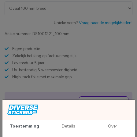
Unieke vorm?
Vraag naar de mogelijkheden!
Artikelnummer:
DS1001221_100 mm
Eigen productie
Zakelijk betaling op factuur mogelijk
Levensduur 5 jaar
Uv-bestendig & weersbestendigheid
High-tack folie met maximale grip
Upload eigen bestand
Custom sticker maken?
Toestemming
Details
Over
BESCHRIJVING