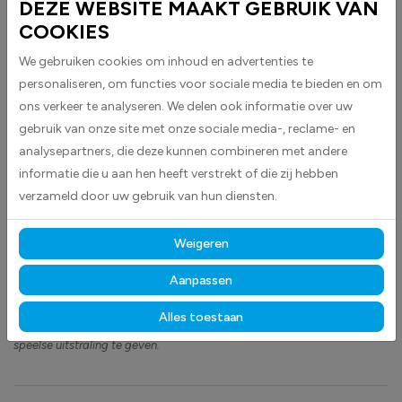
DEZE WEBSITE MAAKT GEBRUIK VAN
UKE – Ukulelespeler stickers worden geleverd als ovale stickers. Deze
COOKIES
leuke sticker is perfect voor iedereen die ukulele speelt of zijn passie
voor muziek wil laten zien.
We gebruiken cookies om inhoud en advertenties te
personaliseren, om functies voor sociale media te bieden en om
Dankzij het speelse en herkenbare ontwerp is de sticker een leuke
toevoeging op instrumentkoffers, laptops, auto’s of andere persoonlijke
ons verkeer te analyseren. We delen ook informatie over uw
items. Ideaal om je hobby of muzikale stijl op een originele manier uit te
gebruik van onze site met onze sociale media-, reclame- en
drukken.
analysepartners, die deze kunnen combineren met andere
informatie die u aan hen heeft verstrekt of die zij hebben
Het ovale formaat geeft de sticker een klassieke uitstraling, terwijl de
verzameld door uw gebruik van hun diensten.
inhoud zorgt voor een persoonlijke en creatieve touch. Perfect voor
muzikanten, hobbyisten en liefhebbers van vrolijke muziek.
Weigeren
Gemaakt van hoogwaardige folie hecht de sticker betrouwbaar
op vrijwel elk oppervlak.
Dankzij de duurzame materialen blijft hij
Aanpassen
langdurig mooi en goed zichtbaar, zowel binnen als buiten.
Alles toestaan
Ontdek ook onze andere
funstickers
om je spullen een persoonlijke en
speelse uitstraling te geven.