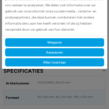
ons verkeer te analyseren. We delen ook informatie over uw
vlag van Bhutan en is eenvoudig aan te brengen op gladde
oppervlakken zoals auto’s, laptops en koffers.
gebruik van onze site met onze sociale media-, reclame- en
analysepartners, die deze kunnen combineren met andere
Gemaakt van hoogwaardige high-tack folie, hecht deze sticker
informatie die u aan hen heeft verstrekt of die zij hebben
betrouwbaar op vrijwel elk oppervlak.
Dankzij de duurzame
verzameld door uw gebruik van hun diensten.
materialen blijft hij langdurig mooi en goed leesbaar, zowel binnen als
buiten bestand tegen licht, vocht en dagelijks gebruik.
Weigeren
Bekijk ook onze andere vlagstickers
om jouw locatie overzichtelijk en
professioneel te markeren.
Aanpassen
Alles toestaan
SPECIFICATIES
DS1001980_45x30 mm
Artikelnummer
90 x 60 mm, 45 x 30 mm, 180 x 120 mm
Formaat