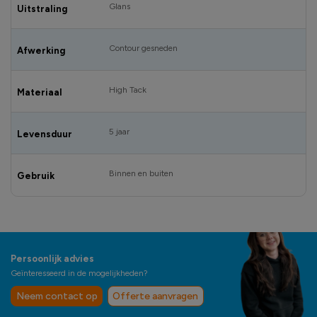
Glans
Uitstraling
Contour gesneden
Afwerking
High Tack
Materiaal
5 jaar
Levensduur
Binnen en buiten
Gebruik
Persoonlijk advies
Geïnteresseerd in de mogelijkheden?
Neem contact op
Offerte aanvragen