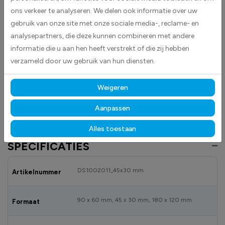
ons verkeer te analyseren. We delen ook informatie over uw
herkenbare vlag van de Comoren en is eenvoudig aan te brengen op
gladde oppervlakken zoals auto’s, laptops en koffers.
gebruik van onze site met onze sociale media-, reclame- en
analysepartners, die deze kunnen combineren met andere
Gemaakt van hoogwaardige high-tack folie, hecht deze sticker
informatie die u aan hen heeft verstrekt of die zij hebben
betrouwbaar op vrijwel elk oppervlak.
Dankzij de duurzame
verzameld door uw gebruik van hun diensten.
materialen blijft hij langdurig mooi en goed leesbaar, zowel binnen als
buiten bestand tegen licht, vocht en dagelijks gebruik.
Weigeren
Bekijk ook onze andere vlagstickers
om jouw locatie overzichtelijk en
professioneel te markeren.
Aanpassen
Alles toestaan
SPECIFICATIES
DS1002011_45x30 mm
Artikelnummer
90 x 60 mm, 45 x 30 mm, 180 x 120 mm
Formaat