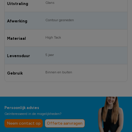
Glans
Uitstraling
Contour gesneden
Afwerking
High Tack
Materiaal
5 jaar
Levensduur
Binnen en buiten
Gebruik
Persoonlijk advies
Geïnteresseerd in de mogelijkheden?
Neem contact op
Offerte aanvragen