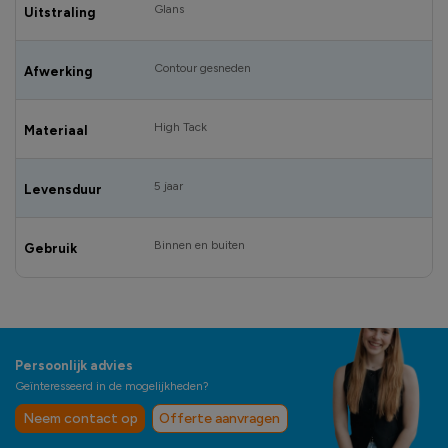
Glans
Uitstraling
Contour gesneden
Afwerking
High Tack
Materiaal
5 jaar
Levensduur
Binnen en buiten
Gebruik
Persoonlijk advies
Geïnteresseerd in de mogelijkheden?
Neem contact op
Offerte aanvragen