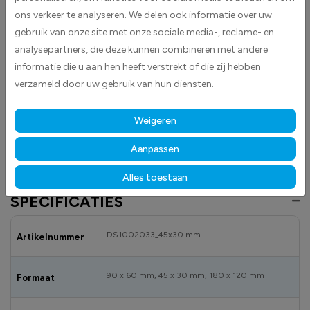
ons verkeer te analyseren. We delen ook informatie over uw
herkenbare vlag van Denemarken en is eenvoudig aan te brengen op
gladde oppervlakken zoals auto’s, laptops en koffers.
gebruik van onze site met onze sociale media-, reclame- en
analysepartners, die deze kunnen combineren met andere
Gemaakt van hoogwaardige high-tack folie, hecht deze sticker
informatie die u aan hen heeft verstrekt of die zij hebben
betrouwbaar op vrijwel elk oppervlak
. Dankzij de duurzame
verzameld door uw gebruik van hun diensten.
materialen blijft hij langdurig mooi en goed leesbaar, zowel binnen als
buiten bestand tegen licht, vocht en dagelijks gebruik.
Weigeren
Bekijk ook onze andere vlagstickers
om jouw locatie overzichtelijk en
professioneel te markeren.
Aanpassen
Alles toestaan
SPECIFICATIES
DS1002033_45x30 mm
Artikelnummer
90 x 60 mm, 45 x 30 mm, 180 x 120 mm
Formaat