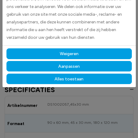
ons verkeer te analyseren. We delen ook informatie over uw
vlag van Ghana en is eenvoudig aan te brengen op gladde
oppervlakken zoals auto’s, laptops en koffers.
gebruik van onze site met onze sociale media-, reclame- en
analysepartners, die deze kunnen combineren met andere
Gemaakt van hoogwaardige high-tack folie, hecht deze sticker
informatie die u aan hen heeft verstrekt of die zij hebben
betrouwbaar op vrijwel elk oppervlak.
Dankzij de duurzame
verzameld door uw gebruik van hun diensten.
materialen blijft hij langdurig mooi en goed leesbaar, zowel binnen als
buiten bestand tegen licht, vocht en dagelijks gebruik.
Weigeren
Bekijk ook onze andere vlagstickers
om jouw locatie overzichtelijk en
professioneel te markeren.
Aanpassen
Alles toestaan
SPECIFICATIES
DS1002057_45x30 mm
Artikelnummer
90 x 60 mm, 45 x 30 mm, 180 x 120 mm
Formaat