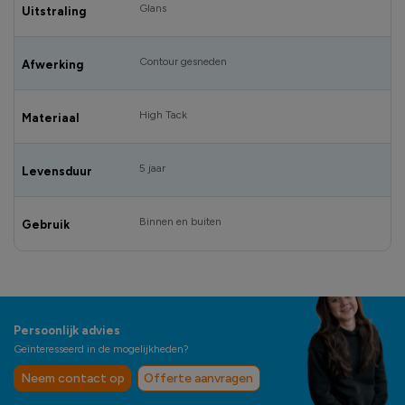
Glans
Uitstraling
Contour gesneden
Afwerking
High Tack
Materiaal
5 jaar
Levensduur
Binnen en buiten
Gebruik
Persoonlijk advies
Geïnteresseerd in de mogelijkheden?
Neem contact op
Offerte aanvragen