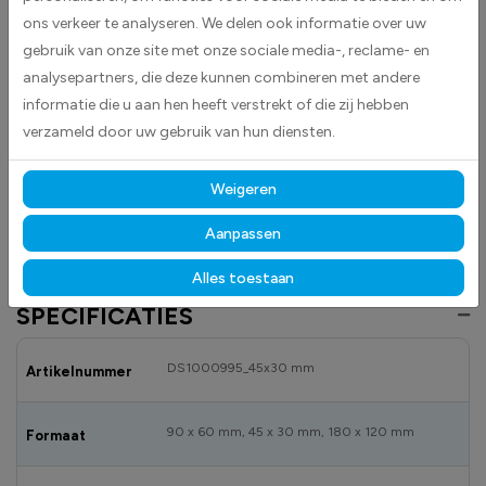
ons verkeer te analyseren. We delen ook informatie over uw
herkenbare vlag van Groningen en is eenvoudig aan te brengen op
gladde oppervlakken zoals auto’s, laptops en koffers.
gebruik van onze site met onze sociale media-, reclame- en
analysepartners, die deze kunnen combineren met andere
Gemaakt van hoogwaardige high-tack folie, hecht deze sticker
informatie die u aan hen heeft verstrekt of die zij hebben
betrouwbaar op vrijwel elk oppervlak.
Dankzij de duurzame
verzameld door uw gebruik van hun diensten.
materialen blijft hij langdurig mooi en goed leesbaar, zowel binnen als
buiten bestand tegen licht, vocht en dagelijks gebruik.
Weigeren
Bekijk ook onze andere vlagstickers
om jouw locatie overzichtelijk en
professioneel te markeren.
Aanpassen
Alles toestaan
SPECIFICATIES
DS1000995_45x30 mm
Artikelnummer
90 x 60 mm, 45 x 30 mm, 180 x 120 mm
Formaat