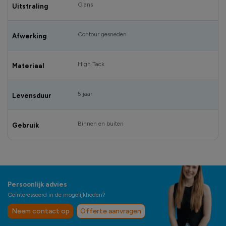
Glans
Uitstraling
Contour gesneden
Afwerking
High Tack
Materiaal
5 jaar
Levensduur
Binnen en buiten
Gebruik
Persoonlijk advies
Geïnteresseerd in de mogelijkheden?
Neem contact op
Offerte aanvragen