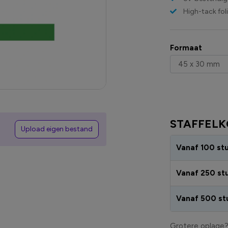
High-tack fol
Formaat
STAFFELK
Upload eigen bestand
Vanaf 100 st
Vanaf 250 st
Vanaf 500 st
Grotere oplage