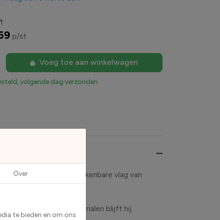
1
59
p/st
Voeg toe aan winkelwagen
esteld, volgende dag verzonden
Over
n. De sticker toont de herkenbare vlag van
ankzij de duurzame materialen blijft hij
edia te bieden en om ons