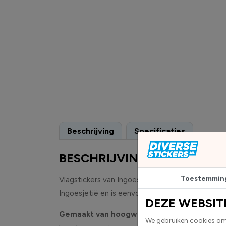
Beschrijving
Specificaties
BESCHRIJVING
Toestemmin
Vlagstickers van Ingoesjetië worden geleverd al
Ingoesjetië en is eenvoudig aan te brengen op g
DEZE WEBSIT
Gemaakt van hoogwaardige high-tack folie, 
We gebruiken cookies om 