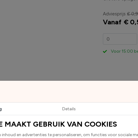
Adviesprijs
€ 0,9
Vanaf
€ 0,
Voor 15:00 b
g
Details
s rechthoekige stickers en zijn geschikt voor diverse toepassinge
ladde oppervlakken zoals auto’s, laptops en koffers.
E MAAKT GEBRUIK VAN COOKIES
hecht deze sticker betrouwbaar op vrijwel elk oppervlak.
D
inhoud en advertenties te personaliseren, om functies voor sociale m