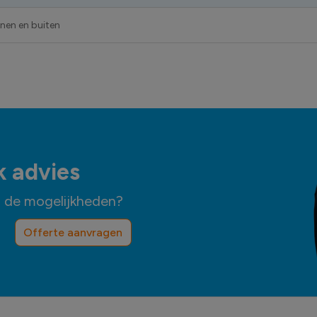
nnen en buiten
k advies
n de mogelijkheden?
Offerte aanvragen