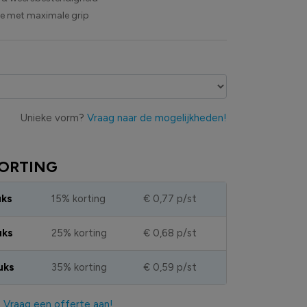
ie met maximale grip
Unieke vorm?
Vraag naar de mogelijkheden!
ORTING
uks
15% korting
€ 0,77
p/st
uks
25% korting
€ 0,68
p/st
uks
35% korting
€ 0,59
p/st
?
Vraag een offerte aan!