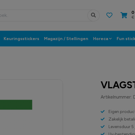
0
€
Keuringsstickers
Magazijn / Stellingen
Horeca
Fun stic
VLAGST
Artikelnummer:
Eigen product
Zakelijk beta
Levensduur 5 
Uv-bestendig