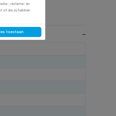
edia-, reclame- en
t of die zij hebben
les toestaan