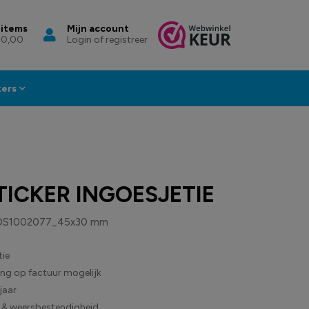
 items
Mijn account
 0,00
Login of registreer
kers
ICKER INGOESJETIE
DS1002077_45x30 mm
ie
ling op factuur mogelijk
jaar
 & weersbestendigheid