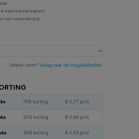
jaar
 & weersbestendigheid
ie met maximale grip
Unieke vorm?
Vraag naar de mogelijkheden!
ORTING
uks
15% korting
€ 0,77
p/st
uks
25% korting
€ 0,68
p/st
uks
35% korting
€ 0,59
p/st