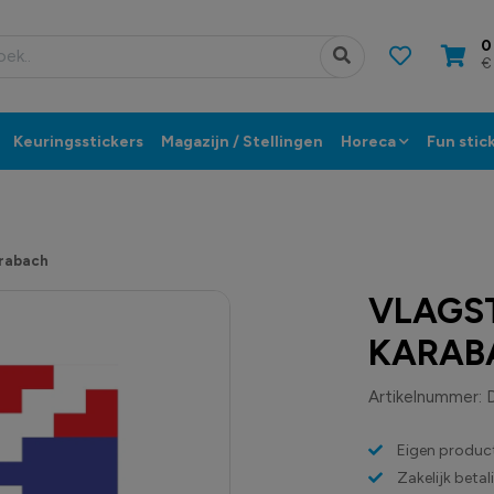
0
€
Keuringsstickers
Magazijn / Stellingen
Horeca
Fun stic
arabach
VLAGS
KARAB
Artikelnummer:
Eigen product
Zakelijk beta