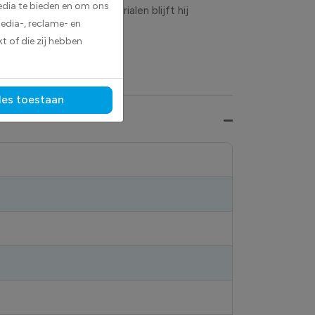
edia te bieden en om ons
ankzij de duurzame materialen blijft hij
edia-, reclame- en
t of die zij hebben
les toestaan