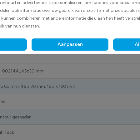
inhoud en advertenties te personaliseren, om functies voor sociale m
hecht deze sticker betrouwbaar op vrijwel elk oppervlak.
D
 delen ook informatie over uw gebruik van onze site met onze sociale m
s buiten bestand tegen licht, vocht en dagelijks gebruik.
e kunnen combineren met andere informatie die u aan hen heeft verstrek
ik van hun diensten.
tie overzichtelijk en professioneel te markeren.
Aanpassen
Al
1002144_45x30 mm
 x 60 mm, 45 x 30 mm, 180 x 120 mm
ans
ntour gesneden
gh Tack