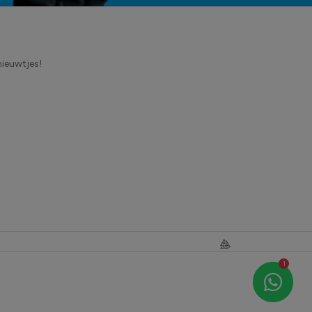
nieuwtjes!
1