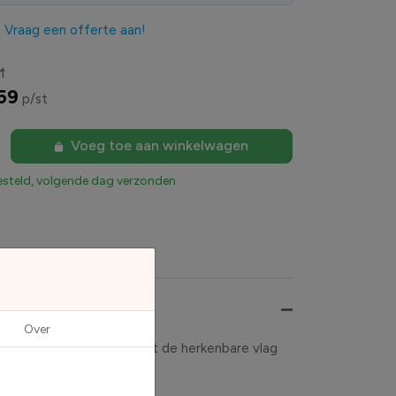
?
Vraag een offerte aan!
1
59
p/st
Voeg toe aan winkelwagen
esteld, volgende dag verzonden
Over
assingen. De sticker toont de herkenbare vlag