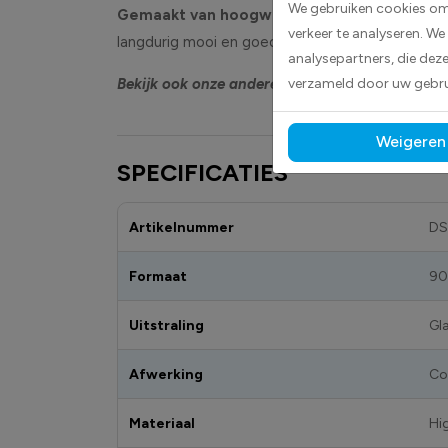
We gebruiken cookies om 
Gemaakt van hoogwaardige high-tack folie, 
verkeer te analyseren. We
langdurig mooi en goed leesbaar, zowel binnen al
analysepartners, die dez
Bekijk ook onze andere vlagstickers
verzameld door uw gebru
om jouw loca
Weigeren
SPECIFICATIES
Artikelnummer
DS
Formaat
90
Uitstraling
Gl
Afwerking
Co
Materiaal
Hi