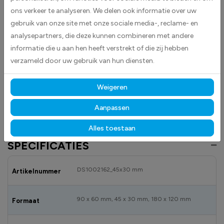
ons verkeer te analyseren. We delen ook informatie over uw
van Polen is eenvoudig aan te brengen op gladde oppervlakken zoals
auto’s, laptops en koffers.
gebruik van onze site met onze sociale media-, reclame- en
analysepartners, die deze kunnen combineren met andere
Gemaakt van hoogwaardige high-tack folie, hecht deze sticker
informatie die u aan hen heeft verstrekt of die zij hebben
betrouwbaar op vrijwel elk oppervlak.
Dankzij de duurzame
verzameld door uw gebruik van hun diensten.
materialen blijft hij langdurig mooi en goed leesbaar, zowel binnen als
buiten bestand tegen licht, vocht en dagelijks gebruik.
Weigeren
Bekijk ook onze andere vlagstickers
om jouw locatie overzichtelijk en
professioneel te markeren.
Aanpassen
Alles toestaan
SPECIFICATIES
DS1002162_45x30 mm
Artikelnummer
90 x 60 mm, 45 x 30 mm, 180 x 120 mm
Formaat