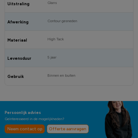
Glans
Uitstraling
Contour gesneden
Afwerking
High Tack
Materiaal
5 jaar
Levensduur
Binnen en buiten
Gebruik
Persoonlijk advies
Geïnteresseerd in de mogelijkheden?
Neem contact op
Offerte aanvragen