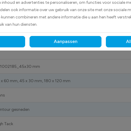
inhoud en advertenties te personaliseren, om functies voor sociale m
hecht deze sticker betrouwbaar op vrijwel elk oppervlak.
D
 delen ook informatie over uw gebruik van onze site met onze sociale m
s buiten bestand tegen licht, vocht en dagelijks gebruik.
e kunnen combineren met andere informatie die u aan hen heeft verstrek
ik van hun diensten.
tie overzichtelijk en professioneel te markeren.
Aanpassen
Al
1002185_45x30 mm
 x 60 mm, 45 x 30 mm, 180 x 120 mm
ans
ntour gesneden
gh Tack