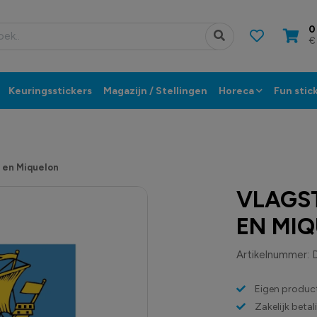
0
€
Keuringsstickers
Magazijn / Stellingen
Horeca
Fun stic
e en Miquelon
VLAGST
EN MI
Artikelnummer:
Eigen product
Zakelijk beta