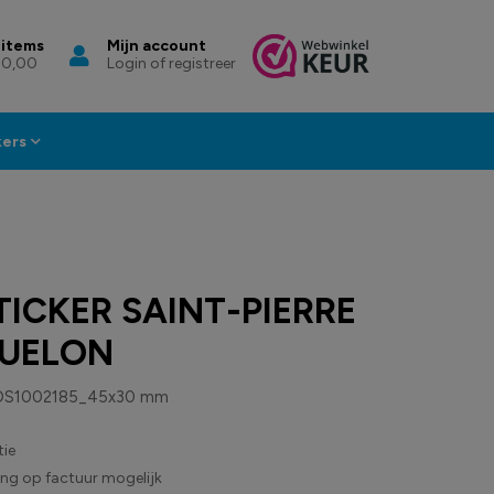
 items
Mijn account
 0,00
Login of registreer
kers
ICKER SAINT-PIERRE
QUELON
DS1002185_45x30 mm
ie
ling op factuur mogelijk