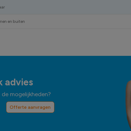
aar
nnen en buiten
k advies
n de mogelijkheden?
Offerte aanvragen