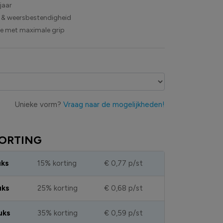
jaar
 & weersbestendigheid
ie met maximale grip
Unieke vorm?
Vraag naar de mogelijkheden!
ORTING
uks
15% korting
€ 0,77
p/st
uks
25% korting
€ 0,68
p/st
uks
35% korting
€ 0,59
p/st