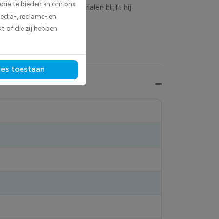
edia te bieden en om ons
ankzij de duurzame materialen blijft hij
edia-, reclame- en
t of die zij hebben
les toestaan