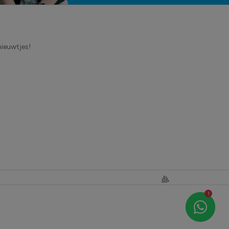
nieuwtjes!
1