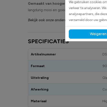
We gebruiken cookies om 
Gemaakt van hoogwaardige high-tack folie, 
verkeer te analyseren. We
langdurig mooi en goed leesbaar, zowel binnen al
analysepartners, die dez
Bekijk ook onze andere vlagstickers
verzameld door uw gebru
om jouw loca
Weigeren
SPECIFICATIES
Artikelnummer
DS
Formaat
90
Uitstraling
Gl
Afwerking
Co
Materiaal
Hi