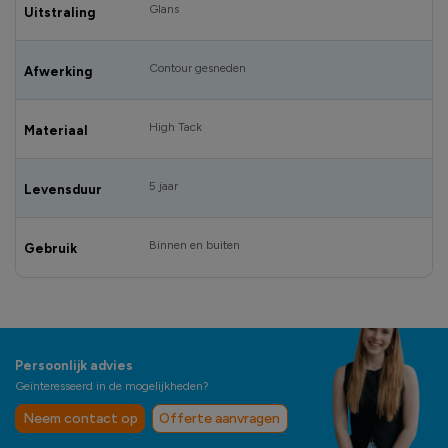
Glans
Uitstraling
Contour gesneden
Afwerking
High Tack
Materiaal
5 jaar
Levensduur
Binnen en buiten
Gebruik
Persoonlijk advies
Geïnteresseerd in de mogelijkheden?
Neem contact op
Offerte aanvragen