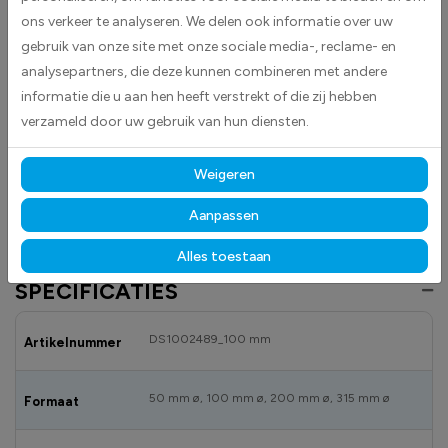
ons verkeer te analyseren. We delen ook informatie over uw
op kaarten, cadeaus of traktaties. Perfect om een verjaardag extra
feestelijk te maken.
gebruik van onze site met onze sociale media-, reclame- en
analysepartners, die deze kunnen combineren met andere
Gemaakt van hoogwaardige high-tack folie, hechten de
informatie die u aan hen heeft verstrekt of die zij hebben
stickers betrouwbaar op vrijwel elk oppervlak.
Dankzij de
verzameld door uw gebruik van hun diensten.
duurzame materialen blijven ze langdurig mooi en goed zichtbaar,
zowel binnen als buiten, ongeacht licht, vocht of aanraking.
Weigeren
Ontdek ook onze andere
fun
- en
verjaardagstickers
om uw collectie
compleet en kleurrijk te maken.
Aanpassen
Alles toestaan
SPECIFICATIES
DS1002489_100 mm
Artikelnummer
50 mm ø, 100 mm ø, 200 mm ø, 315 mm ø
Formaat