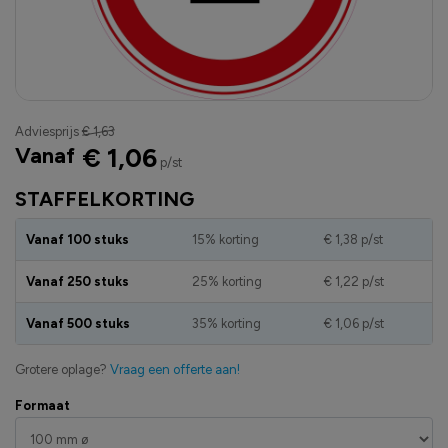
Adviesprijs
€ 1,63
Vanaf
€ 1,06
p/st
STAFFELKORTING
Vanaf 100 stuks
15% korting
€ 1,38
p/st
Vanaf 250 stuks
25% korting
€ 1,22
p/st
Vanaf 500 stuks
35% korting
€ 1,06
p/st
Grotere oplage?
Vraag een offerte aan!
Formaat