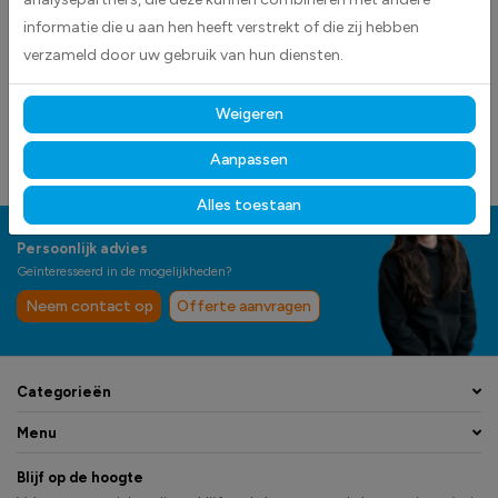
sticker
sticker - DS1001186
informatie die u aan hen heeft verstrekt of die zij hebben
verzameld door uw gebruik van hun diensten.
OP VOORRAAD
OP VOORRAAD
Vanaf € 1,06
Vanaf € 4,65
Weigeren
€ 1,63
adviesprijs
€ 7,15
adviesprijs
Aanpassen
Alles toestaan
Persoonlijk advies
Geïnteresseerd in de mogelijkheden?
Neem contact op
Offerte aanvragen
Categorieën
Menu
Blijf op de hoogte