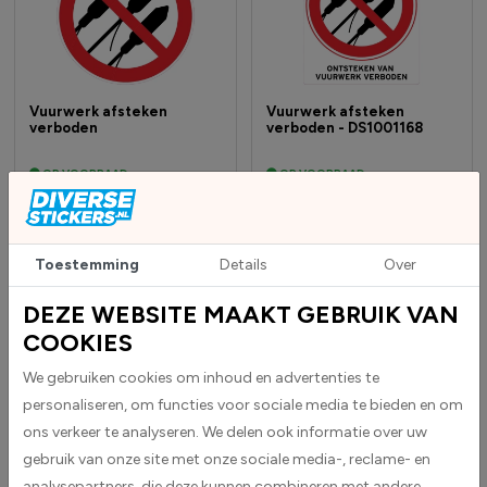
Vuurwerk afsteken
Vuurwerk afsteken
verboden
verboden - DS1001168
OP VOORRAAD
OP VOORRAAD
Vanaf € 0,85
Vanaf € 1,65
€ 1,30
adviesprijs
€ 2,53
adviesprijs
Toestemming
Details
Over
DEZE WEBSITE MAAKT GEBRUIK VAN
COOKIES
We gebruiken cookies om inhoud en advertenties te
personaliseren, om functies voor sociale media te bieden en om
ons verkeer te analyseren. We delen ook informatie over uw
gebruik van onze site met onze sociale media-, reclame- en
Vuurwerkvrije zone
Vuurwerkvrije zone
analysepartners, die deze kunnen combineren met andere