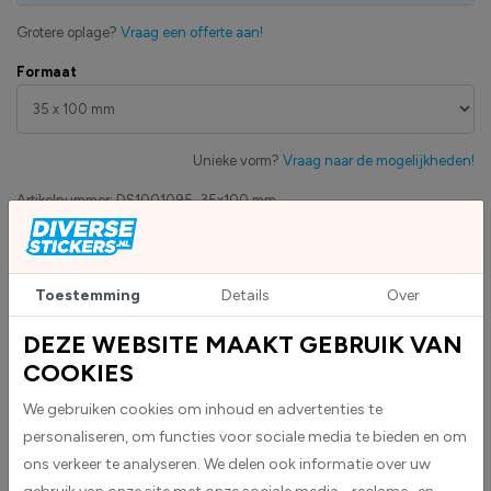
Grotere oplage?
Vraag een offerte aan!
Formaat
Unieke vorm?
Vraag naar de mogelijkheden!
Artikelnummer:
DS1001095_35x100 mm
Eigen productie
Zakelijk betaling op factuur mogelijk
Toestemming
Details
Over
Levensduur 5 jaar
Uv-bestendig & weersbestendigheid
DEZE WEBSITE MAAKT GEBRUIK VAN
High-tack folie met maximale grip
COOKIES
We gebruiken cookies om inhoud en advertenties te
personaliseren, om functies voor sociale media te bieden en om
Upload eigen bestand
Custom sticker maken?
ons verkeer te analyseren. We delen ook informatie over uw