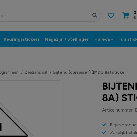
0
€
Keuringsstickers
Magazijn / Stellingen
Horeca
Fun stic
ctogrammen
Zeetransport
Bijtend (corrosief) (IMDG 8a) sticker
BIJTEN
8A) ST
Artikelnummer:
Eigen product
Zakelijk beta