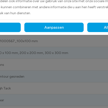
 delen ook informatie over uw gebruik van onze site met onze sociale m
e wordt aangegeven welke stoffen schadelijk zijn voor het mari
e kunnen combineren met andere informatie die u aan hen heeft verstrek
ik van hun diensten.
Aanpassen
Al
1000567_100x100 mm
0 x 100 mm, 200 x 200 mm, 300 x 300 mm
ans
ntour gesneden
gh Tack
aar