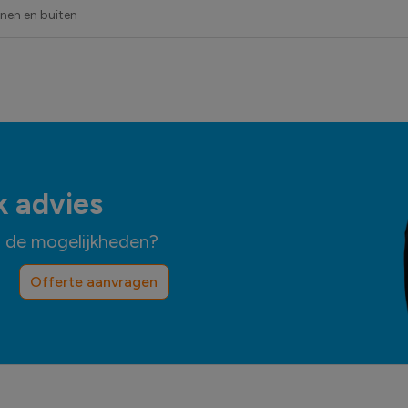
nnen en buiten
k advies
n de mogelijkheden?
Offerte aanvragen