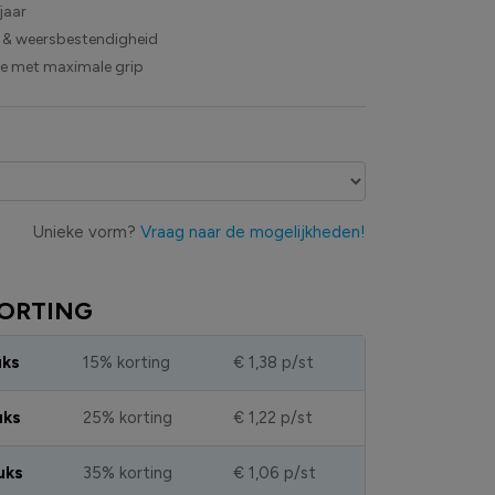
jaar
 & weersbestendigheid
ie met maximale grip
Unieke vorm?
Vraag naar de mogelijkheden!
ORTING
uks
15% korting
€ 1,38
p/st
uks
25% korting
€ 1,22
p/st
uks
35% korting
€ 1,06
p/st