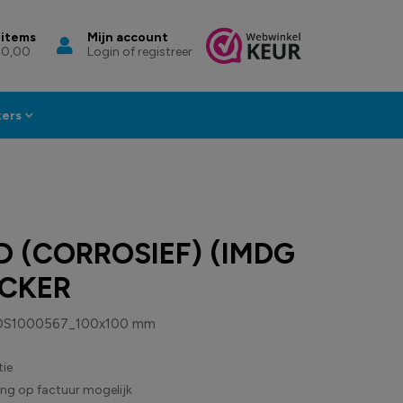
 items
Mijn account
 0,00
Login of registreer
kers
D (CORROSIEF) (IMDG
ICKER
DS1000567_100x100 mm
ie
ling op factuur mogelijk