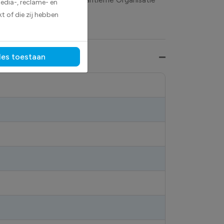
edia-, reclame- en
ene milieu.
t of die zij hebben
les toestaan