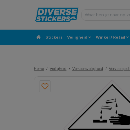
Stickers
Veiligheid
Winkel / Retail
Custom sticker
Klantenservice
Home
Veiligheid
Verkeersveiligheid
Vervoerspi