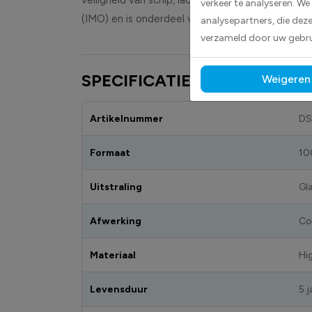
verkeer te analyseren. We
(IMO) en is onderdeel van SOLAS.In de IMDG-cod
analysepartners, die dez
verzameld door uw gebru
SPECIFICATIES
Weigeren
Artikelnummer
DS
Formaat
10
Uitstraling
Gl
Afwerking
Co
Materiaal
Hi
Levensduur
5 j