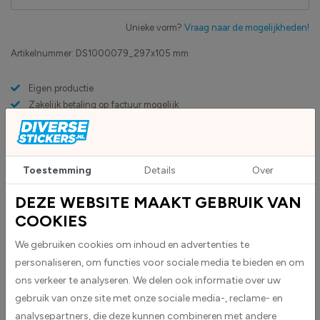
Unieke vorm?
Vraag naar de mogelijkheden!
Artikelnummer:
DS1000079_297x105 mm
Eigen productie
Zakelijk betaling op factuur mogelijk
Levensduur 5 jaar
Uv-bestendig & weersbestendigheid
High-tack folie met maximale grip
Toestemming
Details
Over
DEZE WEBSITE MAAKT GEBRUIK VAN
Upload eigen bestand
Custom sticker maken?
COOKIES
We gebruiken cookies om inhoud en advertenties te
personaliseren, om functies voor sociale media te bieden en om
BESCHRIJVING
ons verkeer te analyseren. We delen ook informatie over uw
gebruik van onze site met onze sociale media-, reclame- en
analysepartners, die deze kunnen combineren met andere