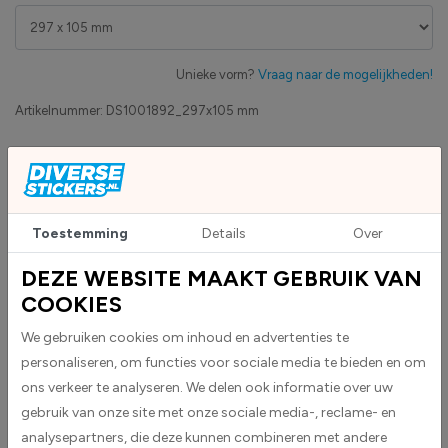
Unieke vorm?
Vraag naar de mogelijkheden!
Artikelnummer:
DS1001892_297x105 mm
Eigen productie
Zakelijk betaling op factuur mogelijk
Levensduur 5 jaar
Uv-bestendig & weersbestendigheid
Toestemming
Details
Over
High-tack folie met maximale grip
DEZE WEBSITE MAAKT GEBRUIK VAN
COOKIES
Upload eigen bestand
Custom sticker maken?
We gebruiken cookies om inhoud en advertenties te
personaliseren, om functies voor sociale media te bieden en om
ons verkeer te analyseren. We delen ook informatie over uw
gebruik van onze site met onze sociale media-, reclame- en
BESCHRIJVING
analysepartners, die deze kunnen combineren met andere