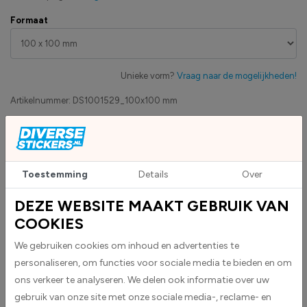
Formaat
Unieke vorm?
Vraag naar de mogelijkheden!
Artikelnummer:
DS1001529_100x100 mm
Eigen productie
Zakelijk betaling op factuur mogelijk
Levensduur 5 jaar
Toestemming
Details
Over
Uv-bestendig & weersbestendigheid
High-tack folie met maximale grip
DEZE WEBSITE MAAKT GEBRUIK VAN
COOKIES
We gebruiken cookies om inhoud en advertenties te
Upload eigen bestand
Custom sticker maken?
personaliseren, om functies voor sociale media te bieden en om
ons verkeer te analyseren. We delen ook informatie over uw
gebruik van onze site met onze sociale media-, reclame- en