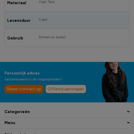
High Tack
Materiaal
5 jaar
Levensduur
Binnen en buiten
Gebruik
Persoonlijk advies
Geïnteresseerd in de mogelijkheden?
Neem contact op
Offerte aanvragen
Categorieën
Menu