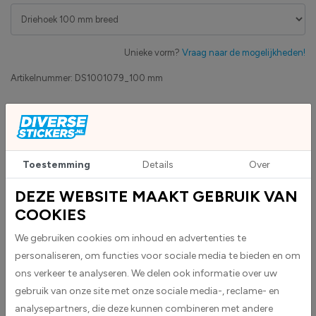
Unieke vorm?
Vraag naar de mogelijkheden!
Artikelnummer:
DS1001079_100 mm
Eigen productie
Zakelijk betaling op factuur mogelijk
Levensduur 5 jaar
Uv-bestendig & weersbestendigheid
Toestemming
Details
Over
High-tack folie met maximale grip
DEZE WEBSITE MAAKT GEBRUIK VAN
COOKIES
Upload eigen bestand
Custom sticker maken?
We gebruiken cookies om inhoud en advertenties te
personaliseren, om functies voor sociale media te bieden en om
ons verkeer te analyseren. We delen ook informatie over uw
gebruik van onze site met onze sociale media-, reclame- en
BESCHRIJVING
analysepartners, die deze kunnen combineren met andere