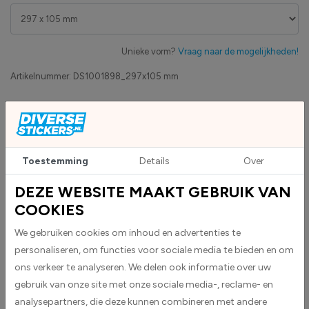
Unieke vorm?
Vraag naar de mogelijkheden!
Artikelnummer:
DS1001898_297x105 mm
Eigen productie
Zakelijk betaling op factuur mogelijk
Levensduur 5 jaar
Uv-bestendig & weersbestendigheid
Toestemming
Details
Over
High-tack folie met maximale grip
DEZE WEBSITE MAAKT GEBRUIK VAN
COOKIES
Upload eigen bestand
Custom sticker maken?
We gebruiken cookies om inhoud en advertenties te
personaliseren, om functies voor sociale media te bieden en om
ons verkeer te analyseren. We delen ook informatie over uw
gebruik van onze site met onze sociale media-, reclame- en
BESCHRIJVING
analysepartners, die deze kunnen combineren met andere