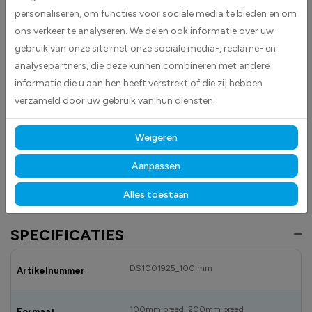
personaliseren, om functies voor sociale media te bieden en om
valt direct op en maakt het voor iedereen herkenbaar dat het product vis
ons verkeer te analyseren. We delen ook informatie over uw
bevat.
gebruik van onze site met onze sociale media-, reclame- en
Gemaakt van hoogwaardige high-tack folie, hecht deze sticker
analysepartners, die deze kunnen combineren met andere
betrouwbaar op vrijwel elk oppervlak.
Dankzij de duurzame
informatie die u aan hen heeft verstrekt of die zij hebben
materialen blijft hij langdurig mooi en goed leesbaar, zowel binnen als
verzameld door uw gebruik van hun diensten.
buiten, ongeacht licht, vocht of aanraking.
Perfect voor voedingswinkels, horeca, producenten en overal waar
Weigeren
producten duidelijk als vis bevattend moeten worden aangeduid.
Bekijk
ook onze andere voedings- en allergenenvrije stickers
om je
Aanpassen
assortiment overzichtelijk en professioneel te presenteren.
Alles toestaan
SPECIFICATIES
DS1001925_100 mm
Artikelnummer
100mm breed, 200mm breed
Formaat