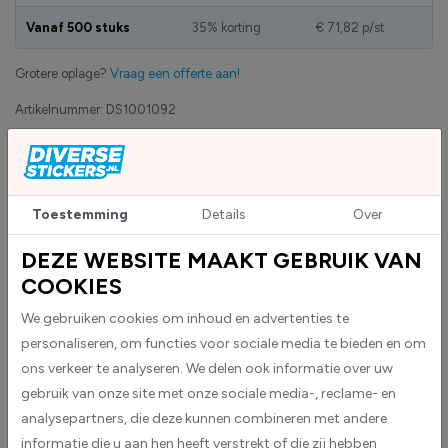
Vanaf 500 stuks
35% korting
€ 71,82
p/st
Grotere oplage?
Vraag een offerte aan!
Artikelnummer:
DS1001092
Eigen productie
Zakelijk betaling op factuur mogelijk
Toestemming
Details
Over
DEZE WEBSITE MAAKT GEBRUIK VAN
Upload eigen bestand
Custom sticker maken?
COOKIES
We gebruiken cookies om inhoud en advertenties te
personaliseren, om functies voor sociale media te bieden en om
BESCHRIJVING
ons verkeer te analyseren. We delen ook informatie over uw
Deze controletang met ronde gravure is een hoogwaardige tang
gebruik van onze site met onze sociale media-, reclame- en
vervaardigd uit metaal en staat bekend om zijn Duitse kwaliteit. Het is
analysepartners, die deze kunnen combineren met andere
dezelfde betrouwbare tang die al meer dan 20 jaar door conducteurs in
informatie die u aan hen heeft verstrekt of die zij hebben