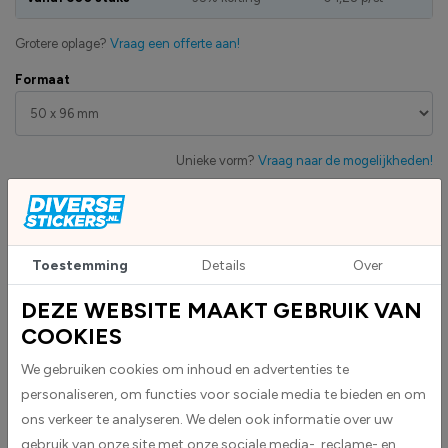
Grotere oplage?
Vraag een offerte aan!
Formaat
Unieke vorm?
Vraag naar de mogelijkheden!
Artikelnummer:
DS1002439_50x96 mm
Eigen productie
Toestemming
Details
Over
Zakelijk betaling op factuur mogelijk
Levensduur 5 jaar
DEZE WEBSITE MAAKT GEBRUIK VAN
Uv-bestendig & weersbestendigheid
COOKIES
High-tack folie met maximale grip
We gebruiken cookies om inhoud en advertenties te
personaliseren, om functies voor sociale media te bieden en om
Upload eigen bestand
ons verkeer te analyseren. We delen ook informatie over uw
Custom sticker maken?
gebruik van onze site met onze sociale media-, reclame- en