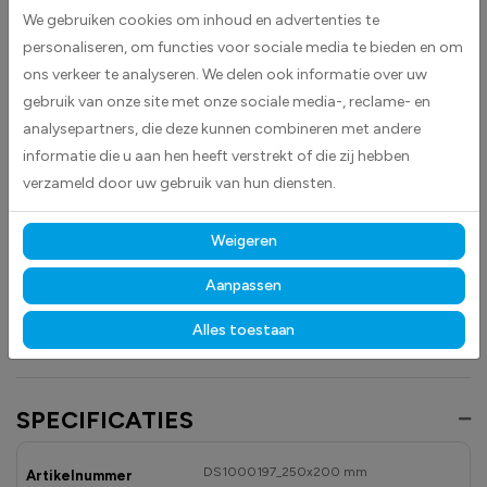
Doof hier uw sigaret stickers worden geleverd als contourgesneden
We gebruiken cookies om inhoud en advertenties te
stickers en zijn geschikt voor diverse toepassingen. Deze sticker geeft
personaliseren, om functies voor sociale media te bieden en om
met de opvallende rode en witte kleurencombinatie duidelijk aan waar
ons verkeer te analyseren. We delen ook informatie over uw
bezoekers hun sigaret moeten doven, wat bijdraagt aan een veilige en
gebruik van onze site met onze sociale media-, reclame- en
rookvrije omgeving.
analysepartners, die deze kunnen combineren met andere
De stickers vallen op door hun duidelijke vorm en kleurgebruik, zodat ze
informatie die u aan hen heeft verstrekt of die zij hebben
direct de aandacht trekken en de boodschap effectief overbrengen.
verzameld door uw gebruik van hun diensten.
Gemaakt van hoogwaardige high-tack folie, hechten deze
stickers betrouwbaar op vrijwel elk oppervlak.
Dankzij de
Weigeren
duurzame materialen blijven ze langdurig zichtbaar en goed leesbaar,
Aanpassen
zowel binnen als buiten, bestand tegen licht, vocht en dagelijks gebruik.
Alles toestaan
Bekijk ook onze andere verboden te roken stickers
voor elke situatie.
SPECIFICATIES
DS1000197_250x200 mm
Artikelnummer