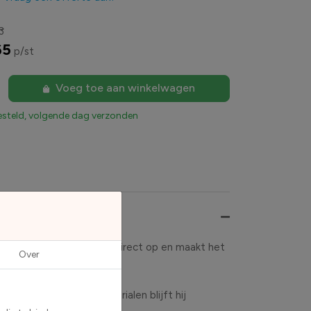
3
65
p/st
Voeg toe aan winkelwagen
esteld, volgende dag verzonden
tekst en afbeelding valt direct op en maakt het
Over
ankzij de duurzame materialen blijft hij