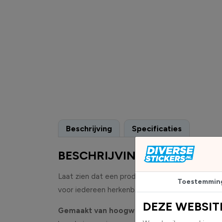
Beschrijving
Specificaties
BESCHRIJVING
Laat zien dat een product vrij van ei is met de
Toestemmin
voor iedereen herkenbaar dat het product eivrij i
DEZE WEBSIT
Gemaakt van hoogwaardige high-tack folie, 