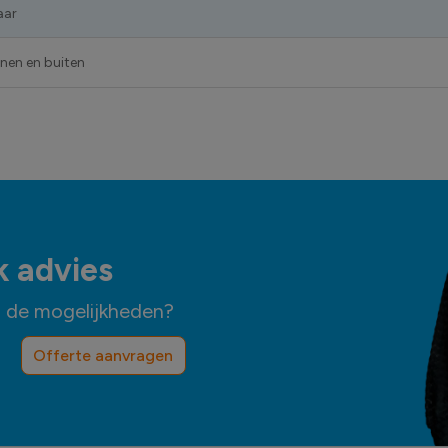
aar
nnen en buiten
k advies
n de mogelijkheden?
Offerte aanvragen