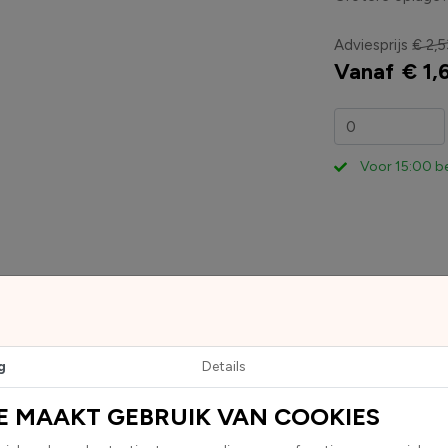
Adviesprijs
€ 2,5
Vanaf
€ 1,
Voor 15:00 b
ze cirkelvormige Egg Free sticker. Het groene ontwerp met witte 
g
Details
s.
E MAAKT GEBRUIK VAN COOKIES
hecht deze sticker betrouwbaar op vrijwel elk oppervlak.
D