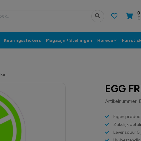
0
€
Keuringsstickers
Magazijn / Stellingen
Horeca
Fun stic
cker
EGG FR
Artikelnummer:
Eigen product
Zakelijk beta
Levensduur 5 
Uv-bestendig