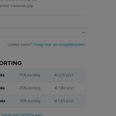
ie met maximale grip
Unieke vorm?
Vraag naar de mogelijkheden!
ORTING
uks
15% korting
€ 2,15
p/st
uks
25% korting
€ 1,90
p/st
uks
35% korting
€ 1,65
p/st
?
Vraag een offerte aan!