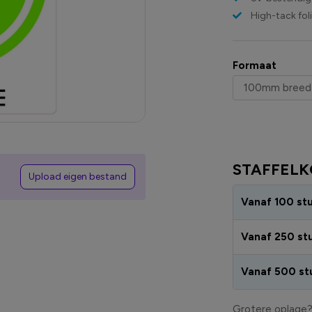
High-tack fol
Formaat
STAFFELK
Upload eigen bestand
Vanaf 100 st
Vanaf 250 st
Vanaf 500 st
Grotere oplage