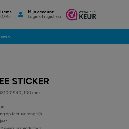
 items
Mijn account
 0,00
Login of registreer
kers
EE STICKER
DS1001940_100 mm
ie
ling op factuur mogelijk
jaar
 & weersbestendigheid