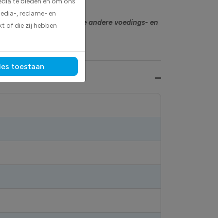
edia te bieden en om ons
edia-, reclame- en
aangeduid.
Bekijk ook onze andere voedings- en
t of die zij hebben
les toestaan