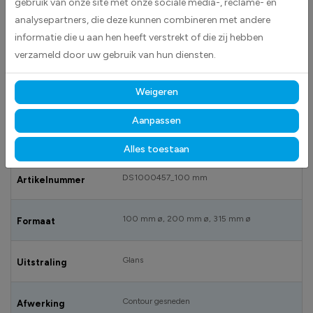
gebruik van onze site met onze sociale media-, reclame- en
rand en daarin een zwart pictogram.Deze stickers kunnen worden
analysepartners, die deze kunnen combineren met andere
toegepast op basis van de RVV 1990, WVW 1994, BABW, verordeningen
informatie die u aan hen heeft verstrekt of die zij hebben
of andere doeleinden. Het doel hiervan is om uniformiteit en
verzameld door uw gebruik van hun diensten.
eenduidigheid van verkeersborden in Nederland te bevorderen. Bij de
totstandkoming van deze stickers zijn de gebruikte gegevens
Weigeren
zorgvuldig verzameld en verwerkt.
Aanpassen
SPECIFICATIES
Alles toestaan
DS1000457_100 mm
Artikelnummer
100 mm ø, 200 mm ø, 315 mm ø
Formaat
Glans
Uitstraling
Contour gesneden
Afwerking