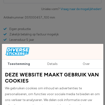
Unieke vorm?
Vraag naar de mogelijkheden!
Artikelnummer:
DS1000457_100 mm
Eigen productie
Zakelijk betaling op factuur mogelijk
Levensduur 5 jaar
Uv-bestendig & weersbestendigheid
High-tack folie met maximale grip
Toestemming
Details
Over
Upload eigen bestand
Custom sticker maken?
DEZE WEBSITE MAAKT GEBRUIK VAN
COOKIES
We gebruiken cookies om inhoud en advertenties te
BESCHRIJVING
personaliseren, om functies voor sociale media te bieden en om
Einde milieuzone stickers worden geleverd als cirkelvormige
ons verkeer te analyseren. We delen ook informatie over uw
stickers.Deze worden standaard geleverd als witte stickers met een rode