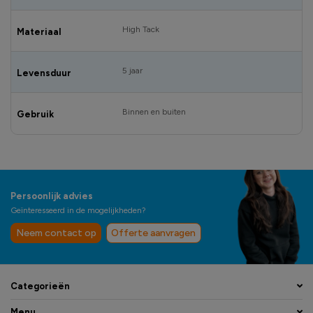
High Tack
Materiaal
5 jaar
Levensduur
Binnen en buiten
Gebruik
Persoonlijk advies
Geïnteresseerd in de mogelijkheden?
Neem contact op
Offerte aanvragen
Categorieën
Menu