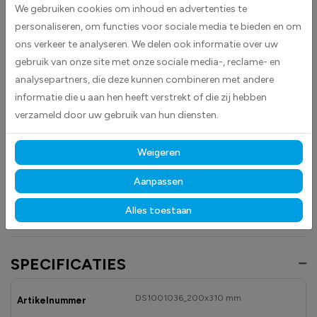
We gebruiken cookies om inhoud en advertenties te
product afkomstig is uit volledig verantwoord beheerde bossen, wat
personaliseren, om functies voor sociale media te bieden en om
bijdraagt aan een duurzame en transparante productmarkering.
ons verkeer te analyseren. We delen ook informatie over uw
De stickers hebben een rechthoekig ontwerp met een duidelijke groene
gebruik van onze site met onze sociale media-, reclame- en
achtergrond en witte tekst als contrastkleur, waardoor de boodschap
analysepartners, die deze kunnen combineren met andere
direct opvalt en eenvoudig te begrijpen is.
informatie die u aan hen heeft verstrekt of die zij hebben
verzameld door uw gebruik van hun diensten.
Gemaakt van hoogwaardige high-tack folie, hechten deze
stickers betrouwbaar op vrijwel elk oppervlak.
Dankzij de
duurzame materialen blijven ze langdurig zichtbaar en goed leesbaar,
Weigeren
zowel binnen als buiten, bestand tegen licht, vocht en dagelijks gebruik.
Aanpassen
Ontdek ook onze andere
recycling
- en
milieustickers
voor duidelijke en
conforme productinformatie.
Alles toestaan
SPECIFICATIES
DS1001036_200x310 mm
Artikelnummer