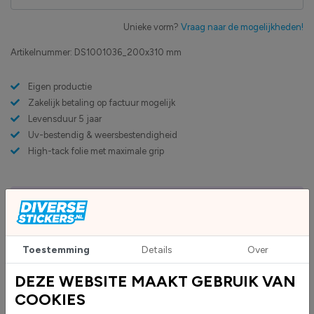
Unieke vorm?
Vraag naar de mogelijkheden!
Artikelnummer:
DS1001036_200x310 mm
Eigen productie
Zakelijk betaling op factuur mogelijk
Levensduur 5 jaar
Uv-bestendig & weersbestendigheid
High-tack folie met maximale grip
Upload eigen bestand
Custom sticker maken?
Toestemming
Details
Over
BESCHRIJVING
DEZE WEBSITE MAAKT GEBRUIK VAN
COOKIES
FSC - 100% stickers worden geleverd als rechthoekige stickers en zijn
geschikt voor diverse toepassingen. Ze geven duidelijk aan dat een