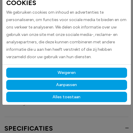
COOKIES
Geen alcohol onder de 18 stickers worden geleverd als rechthoekige
stickers en zijn geschikt voor diverse toepassingen. Ze maken duidelijk
We gebruiken cookies om inhoud en advertenties te
dat het verboden is om alcohol te verkopen of te verstrekken aan
personaliseren, om functies voor sociale media te bieden en om
personen onder de 18 jaar, wat bijdraagt aan naleving van de
ons verkeer te analyseren. We delen ook informatie over uw
wetgeving en een verantwoorde omgeving.
gebruik van onze site met onze sociale media-, reclame- en
De stickers hebben een rechthoekig ontwerp met een duidelijke en goed
analysepartners, die deze kunnen combineren met andere
leesbare opdruk, waardoor de boodschap direct opvalt en gemakkelijk te
informatie die u aan hen heeft verstrekt of die zij hebben
begrijpen is.
verzameld door uw gebruik van hun diensten.
Gemaakt van hoogwaardige high-tack folie, hechten deze
stickers betrouwbaar op vrijwel elk oppervlak.
Dankzij de
Weigeren
duurzame materialen blijven ze langdurig zichtbaar en goed leesbaar,
Aanpassen
zowel binnen als buiten, bestand tegen licht, vocht en dagelijks gebruik.
Alles toestaan
Ontdek ook onze andere
verbodstickers
en
veiligheidstickers
om elke
ruimte veilig te maken.
SPECIFICATIES