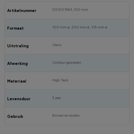
DS1001963_100 mm
Artikelnummer
100 mm ø, 200 mm ø, 315 mm ø
Formaat
Glans
Uitstraling
Contour gesneden
Afwerking
High Tack
Materiaal
5 jaar
Levensduur
Binnen en buiten
Gebruik