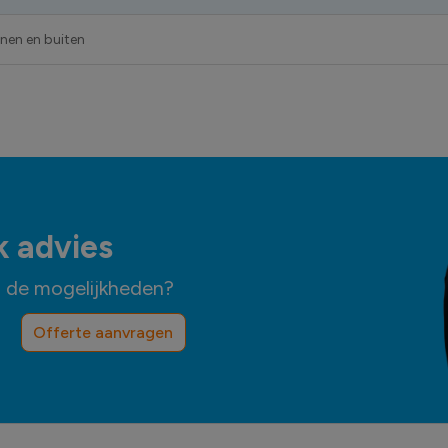
nnen en buiten
k advies
n de mogelijkheden?
Offerte aanvragen