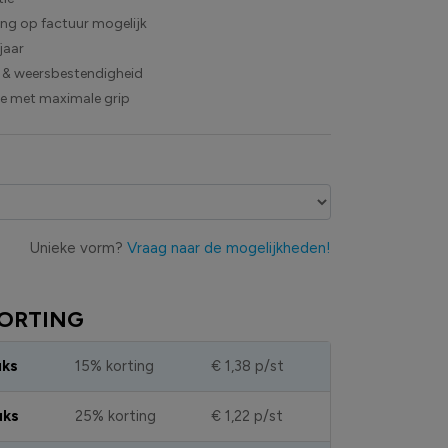
ling op factuur mogelijk
jaar
 & weersbestendigheid
ie met maximale grip
Unieke vorm?
Vraag naar de mogelijkheden!
ORTING
uks
15% korting
€ 1,38
p/st
uks
25% korting
€ 1,22
p/st