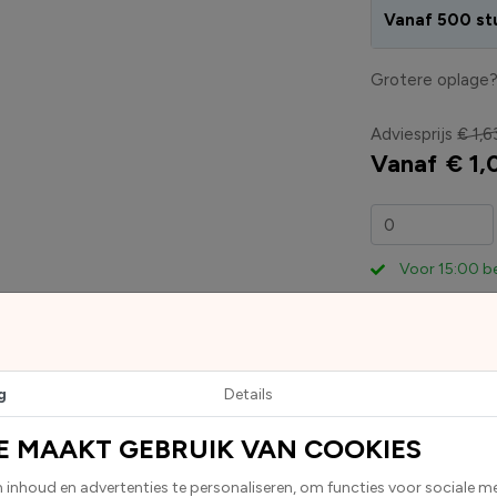
Vanaf 500 st
Grotere oplage
Adviesprijs
€ 1,6
Vanaf
€ 1,
Voor 15:00 b
g
Details
E MAAKT GEBRUIK VAN COOKIES
ckers worden geleverd als ronde stickers.Deze worden standaard g
inhoud en advertenties te personaliseren, om functies voor sociale m