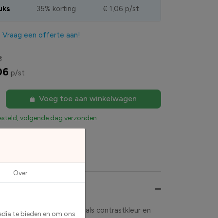
uks
35% korting
€ 1,06
p/st
?
Vraag een offerte aan!
3
06
p/st
Voeg toe aan winkelwagen
esteld, volgende dag verzonden
Over
eleverd in rood met wit als contrastkleur en
edia te bieden en om ons