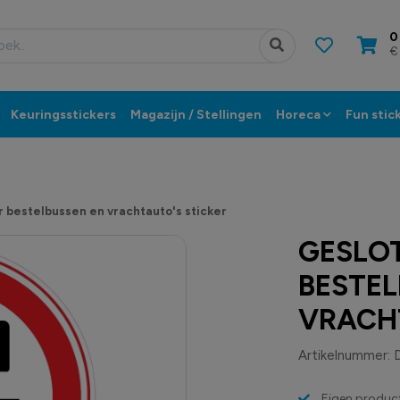
0
€
Keuringsstickers
Magazijn / Stellingen
Horeca
Fun stic
 bestelbussen en vrachtauto's sticker
GESLO
BESTEL
VRACH
Artikelnummer:
Eigen product