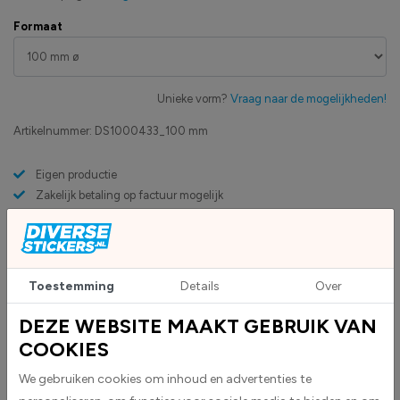
Formaat
Unieke vorm?
Vraag naar de mogelijkheden!
Artikelnummer:
DS1000433_100 mm
Eigen productie
Zakelijk betaling op factuur mogelijk
Levensduur 5 jaar
Uv-bestendig & weersbestendigheid
High-tack folie met maximale grip
Toestemming
Details
Over
DEZE WEBSITE MAAKT GEBRUIK VAN
Upload eigen bestand
Custom sticker maken?
COOKIES
We gebruiken cookies om inhoud en advertenties te