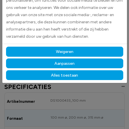
personaliseren, om functies voor sociale media te bieden en om
BESCHRIJVING
ons verkeer te analyseren. We delen ook informatie over uw
Gesloten voor motorvoertuigen stickers worden geleverd als ronde
gebruik van onze site met onze sociale media-, reclame- en
stickers.Deze worden standaard geleverd in rood met wit als
analysepartners, die deze kunnen combineren met andere
contrastkleur en symboolkleur.Gesloten voor motorvoertuigen op meer
informatie die u aan hen heeft verstrekt of die zij hebben
dan twee wielen.Deze stickers kunnen worden toegepast op basis van
verzameld door uw gebruik van hun diensten.
de RVV 1990, WVW 1994, BABW, verordeningen of andere doeleinden.
Het doel hiervan is om uniformiteit en eenduidigheid van
Weigeren
verkeersborden in Nederland te bevorderen. Bij de totstandkoming van
deze stickers zijn de gebruikte gegevens zorgvuldig verzameld en
Aanpassen
verwerkt.
Alles toestaan
SPECIFICATIES
DS1000433_100 mm
Artikelnummer
100 mm ø, 200 mm ø, 315 mm ø
Formaat