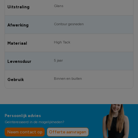
Glans
Uitstraling
Contour gesneden
Afwerking
High Tack
Materiaal
5 jaar
Levensduur
Binnen en buiten
Gebruik
Persoonlijk advies
Geïnteresseerd in de mogelijkheden?
Neem contact op
Offerte aanvragen