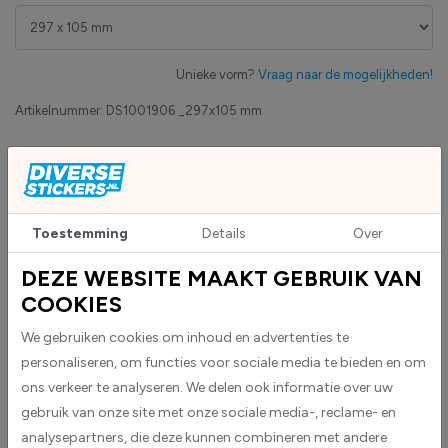
Unieke vorm?
Vraag naar de mogelijkheden!
Artikelnummer:
DS1001906 _297x105 mm
Eigen productie
Zakelijk betaling op factuur mogelijk
Levensduur 5 jaar
Uv-bestendig & weersbestendigheid
Toestemming
Details
Over
High-tack folie met maximale grip
DEZE WEBSITE MAAKT GEBRUIK VAN
COOKIES
Upload eigen bestand
Custom sticker maken?
We gebruiken cookies om inhoud en advertenties te
personaliseren, om functies voor sociale media te bieden en om
ons verkeer te analyseren. We delen ook informatie over uw
gebruik van onze site met onze sociale media-, reclame- en
BESCHRIJVING
analysepartners, die deze kunnen combineren met andere