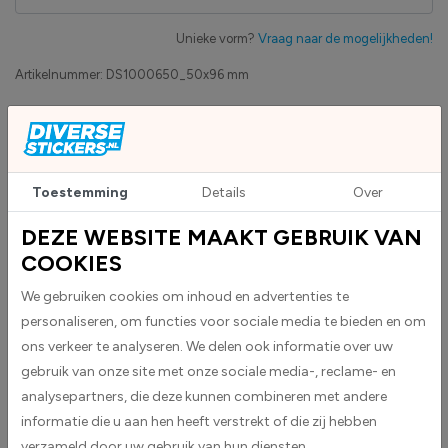
Unieke vorm?
Vraag naar de mogelijkheden!
Artikelnummer:
DS1000650_50x96 mm
Eigen productie
Zakelijk betaling op factuur mogelijk
Levensduur 5 jaar
Toestemming
Details
Over
Uv-bestendig & weersbestendigheid
High-tack folie met maximale grip
DEZE WEBSITE MAAKT GEBRUIK VAN
COOKIES
Upload eigen bestand
We gebruiken cookies om inhoud en advertenties te
Custom sticker maken?
personaliseren, om functies voor sociale media te bieden en om
ons verkeer te analyseren. We delen ook informatie over uw
gebruik van onze site met onze sociale media-, reclame- en
BESCHRIJVING
analysepartners, die deze kunnen combineren met andere
informatie die u aan hen heeft verstrekt of die zij hebben
Intrekgevaar stickers worden geleverd als rechthoekige stickers.
verzameld door uw gebruik van hun diensten.