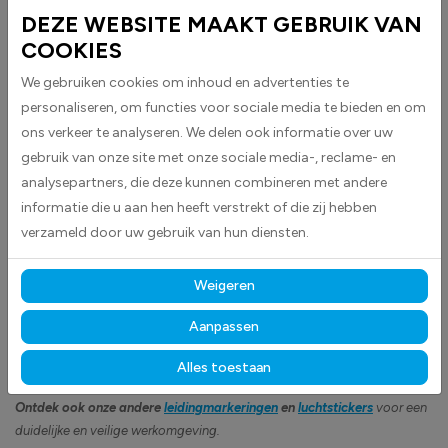
Leidingmarker Koellucht stickers worden geleverd als rechthoekige
DEZE WEBSITE MAAKT GEBRUIK VAN
stickers met pijlen aan beide zijkanten en zijn ideaal voor het markeren
COOKIES
van koelluchtleidingen.
We gebruiken cookies om inhoud en advertenties te
De stickers zijn uitgevoerd in blauw met witte tekst voor optimale
personaliseren, om functies voor sociale media te bieden en om
zichtbaarheid en leesbaarheid volgens de geldende normen.
ons verkeer te analyseren. We delen ook informatie over uw
Volgens Europese richtlijnen is het verplicht om leidingen en
gebruik van onze site met onze sociale media-, reclame- en
verbindingspunten duidelijk te identificeren, zoals bij begin- en
analysepartners, die deze kunnen combineren met andere
eindpunten, toestellen en op punten waar een leiding door een muur of
informatie die u aan hen heeft verstrekt of die zij hebben
wand gaat. Kortgezegd: het is belangrijk te weten wat de inhoud van
verzameld door uw gebruik van hun diensten.
een leiding is.
Opmaak volgens Europese richtlijn 92/58 en kleuren volgens NBN 69
Weigeren
en NEN 3050
Aanpassen
Gemaakt van hoogwaardige high-tack folie, hechten deze
stickers betrouwbaar op vrijwel elk oppervlak
en blijven
Alles toestaan
langdurig zichtbaar, bestand tegen intensief gebruik, licht en vocht.
Ontdek ook onze andere
leidingmarkeringen
en
luchtstickers
voor een
duidelijke en veilige werkomgeving.