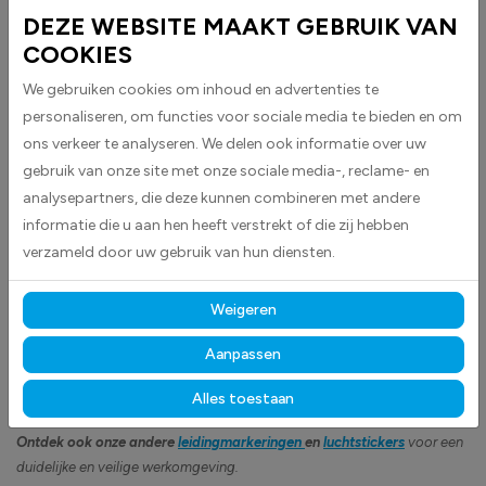
Leidingmarker Ontluchting stickers worden geleverd als rechthoekige
DEZE WEBSITE MAAKT GEBRUIK VAN
stickers met pijlen aan beide zijkanten en zijn geschikt voor het
COOKIES
markeren van ontluchtingsleidingen.
We gebruiken cookies om inhoud en advertenties te
De stickers zijn uitgevoerd in blauw met witte tekst voor duidelijke
personaliseren, om functies voor sociale media te bieden en om
zichtbaarheid en leesbaarheid volgens de geldende normen.
ons verkeer te analyseren. We delen ook informatie over uw
Volgens Europese richtlijnen is het verplicht om leidingen en
gebruik van onze site met onze sociale media-, reclame- en
verbindingspunten duidelijk te identificeren, zoals bij begin- en
analysepartners, die deze kunnen combineren met andere
eindpunten, toestellen en op punten waar een leiding door een muur of
informatie die u aan hen heeft verstrekt of die zij hebben
wand gaat. Kortgezegd: het is belangrijk te weten wat de inhoud van
verzameld door uw gebruik van hun diensten.
een leiding is.
Opmaak volgens Europese richtlijn 92/58 en kleuren volgens NBN 69
Weigeren
en NEN 3050.
Aanpassen
Gemaakt van hoogwaardige high-tack folie, hechten deze
stickers betrouwbaar op vrijwel elk oppervlak
en blijven
Alles toestaan
langdurig zichtbaar, bestand tegen intensief gebruik, licht en vocht.
Ontdek ook onze andere
leidingmarkeringen
en
luchtstickers
voor een
duidelijke en veilige werkomgeving.