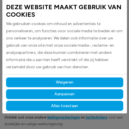
Leidingmarker Perslucht (4 bar) stickers worden geleverd als
DEZE WEBSITE MAAKT GEBRUIK VAN
rechthoekige stickers met pijlen aan beide zijkanten en zijn ideaal voor
COOKIES
het markeren van persluchtleidingen.
We gebruiken cookies om inhoud en advertenties te
De stickers zijn uitgevoerd in blauw met witte tekst voor duidelijke
personaliseren, om functies voor sociale media te bieden en om
zichtbaarheid en leesbaarheid volgens de geldende normen.
ons verkeer te analyseren. We delen ook informatie over uw
Volgens Europese richtlijnen is het verplicht om leidingen en
gebruik van onze site met onze sociale media-, reclame- en
verbindingspunten duidelijk te identificeren, zoals bij begin- en
analysepartners, die deze kunnen combineren met andere
eindpunten, toestellen en op punten waar een leiding door een muur of
informatie die u aan hen heeft verstrekt of die zij hebben
wand gaat. Kortgezegd: het is belangrijk te weten wat de inhoud van
verzameld door uw gebruik van hun diensten.
een leiding is.
Opmaak volgens Europese richtlijn 92/58 en kleuren volgens NBN 69
Weigeren
en NEN 3050.
Aanpassen
Gemaakt van hoogwaardige high-tack folie, hechten deze
stickers betrouwbaar op vrijwel elk oppervlak
en blijven
Alles toestaan
langdurig zichtbaar, bestand tegen intensief gebruik, licht en vocht.
Ontdek ook onze andere
leidingmarkeringen
en
luchtstickers
voor een
duidelijke en veilige werkomgeving.