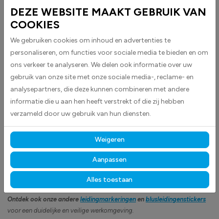
Leidingmarker Sprinklerwater stickers worden geleverd als rechthoekige
DEZE WEBSITE MAAKT GEBRUIK VAN
stickers met pijlen aan beide zijkanten en zijn ideaal voor het markeren
COOKIES
van sprinklerwaterleidingen.
We gebruiken cookies om inhoud en advertenties te
De stickers zijn uitgevoerd in rood met witte tekst voor optimale
personaliseren, om functies voor sociale media te bieden en om
zichtbaarheid en leesbaarheid volgens de geldende normen.
ons verkeer te analyseren. We delen ook informatie over uw
Volgens Europese richtlijnen is het verplicht om leidingen en
gebruik van onze site met onze sociale media-, reclame- en
verbindingspunten duidelijk te identificeren, zoals bij begin- en
analysepartners, die deze kunnen combineren met andere
eindpunten, toestellen en op punten waar een leiding door een muur of
informatie die u aan hen heeft verstrekt of die zij hebben
wand gaat. Kortgezegd: het is belangrijk te weten wat de inhoud van
verzameld door uw gebruik van hun diensten.
een leiding is.
Opmaak volgens Europese richtlijn 92/58 en kleuren volgens NBN 69
Weigeren
en NEN 3050
Aanpassen
Gemaakt van hoogwaardige high-tack folie, hechten deze
stickers betrouwbaar op vrijwel elk oppervlak
en blijven
Alles toestaan
langdurig zichtbaar, bestand tegen intensief gebruik, licht en vocht.
Ontdek ook onze andere
leidingmarkeringen
en
blusleidingenstickers
voor een duidelijke en veilige werkomgeving.