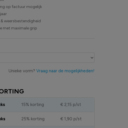
ling op factuur mogelijk
jaar
 & weersbestendigheid
ie met maximale grip
Unieke vorm?
Vraag naar de mogelijkheden!
ORTING
uks
15% korting
€ 2,15
p/st
uks
25% korting
€ 1,90
p/st