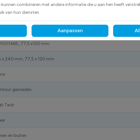
e kunnen combineren met andere informatie die u aan hen heeft verstrek
ik van hun diensten.
Aanpassen
Al
1001465_77,5 x120 mm
5 x 240 mm, 77,5 x 120 mm
ans
ntour gesneden
gh Tack
aar
nnen en buiten