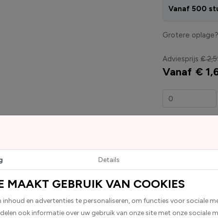
Vanaf 500 st
Grotere oplage
Adviesprijs
€ 2,5
Vanaf
€ 1,
Voor 15:00 b
g
Details
E MAAKT GEBRUIK VAN COOKIES
inhoud en advertenties te personaliseren, om functies voor sociale m
ickers worden geleverd als rechthoekige stickers met afgeronde
 delen ook informatie over uw gebruik van onze site met onze sociale m