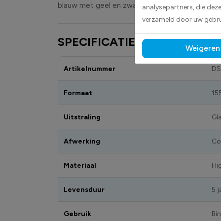
blauw met geel en zwart.
analysepartners, die dez
verzameld door uw gebru
SPECIFICATIES
Weigeren
Artikelnummer
DS
Formaat
15
Uitstraling
Gl
Afwerking
Co
Materiaal
Hi
Levensduur
5 j
Gebruik
Bi