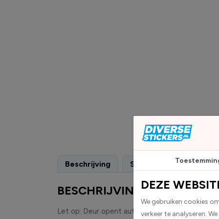
Toestemmin
Beschrijving
Specificaties
DEZE WEBSIT
BESCHRIJVING
We gebruiken cookies om 
Let op: Deur opent automatisch: Niet duwen st
verkeer te analyseren. We