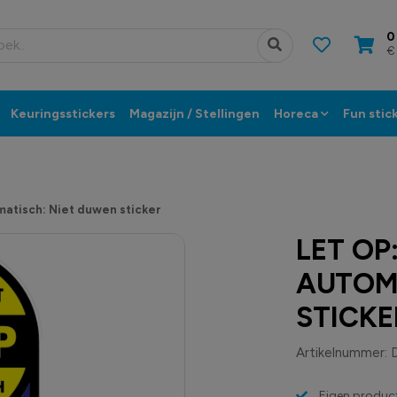
0
€
Keuringsstickers
Magazijn / Stellingen
Horeca
Fun stic
matisch: Niet duwen sticker
LET OP
AUTOM
STICKE
Artikelnummer:
Eigen product