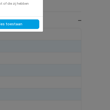
t of die zij hebben
les toestaan