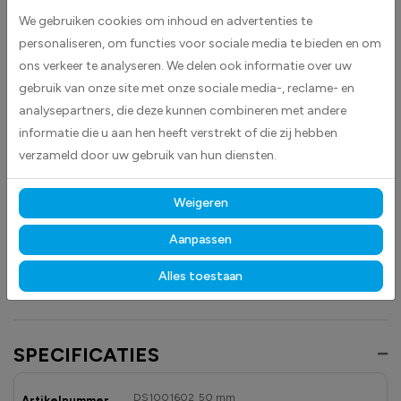
voorraadbeheer. De witte kleur zorgt voor een duidelijke en contrastrijke
We gebruiken cookies om inhoud en advertenties te
markering, waardoor producten en secties snel te identificeren zijn.
personaliseren, om functies voor sociale media te bieden en om
ons verkeer te analyseren. We delen ook informatie over uw
Deze stickers zijn geschikt voor diverse toepassingen en helpen
gebruik van onze site met onze sociale media-, reclame- en
medewerkers om efficiënt te werken en fouten bij het orderpicken of
analysepartners, die deze kunnen combineren met andere
opslaan te verminderen. Plak eenvoudig de sticker op de vloer, op of in
informatie die u aan hen heeft verstrekt of die zij hebben
de stelling.
verzameld door uw gebruik van hun diensten.
Gemaakt van hoogwaardige high-tack folie, hechten deze
stickers betrouwbaar op vrijwel elk oppervlak.
Dankzij de
Weigeren
duurzame materialen blijven ze langdurig zichtbaar en goed leesbaar,
zowel binnen als buiten, bestand tegen licht, vocht en dagelijks gebruik.
Aanpassen
Ontdek ook onze andere
magazijn
- en
veiligheidstickers
om uw
Alles toestaan
opslagruimtes overzichtelijk en professioneel te markeren.
SPECIFICATIES
DS1001602_50 mm
Artikelnummer