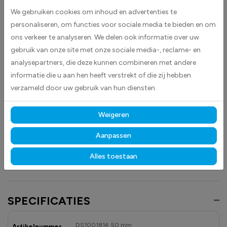
voorraadbeheer. De witte kleur zorgt voor een duidelijke en contrastrijke
We gebruiken cookies om inhoud en advertenties te
markering, waardoor producten en secties snel te identificeren zijn.
personaliseren, om functies voor sociale media te bieden en om
ons verkeer te analyseren. We delen ook informatie over uw
Deze stickers zijn geschikt voor diverse toepassingen en helpen
gebruik van onze site met onze sociale media-, reclame- en
medewerkers om efficiënt te werken en fouten bij het orderpicken of
analysepartners, die deze kunnen combineren met andere
opslaan te verminderen. Plak eenvoudig de sticker op de vloer, op of in
informatie die u aan hen heeft verstrekt of die zij hebben
de stelling.
verzameld door uw gebruik van hun diensten.
Gemaakt van hoogwaardige high-tack folie, hechten deze
stickers betrouwbaar op vrijwel elk oppervlak.
Dankzij de
Weigeren
duurzame materialen blijven ze langdurig zichtbaar en goed leesbaar,
zowel binnen als buiten, bestand tegen licht, vocht en dagelijks gebruik.
Aanpassen
Ontdek ook onze andere
magazijn
- en
veiligheidstickers
om uw
Alles toestaan
opslagruimtes overzichtelijk en professioneel te markeren.
SPECIFICATIES
DS1001814_50 mm
Artikelnummer