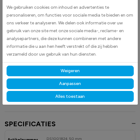
voorraadbeheer. De witte kleur zorgt voor een duidelijke en contrastrijke
We gebruiken cookies om inhoud en advertenties te
markering, waardoor producten en secties snel te identificeren zijn.
personaliseren, om functies voor sociale media te bieden en om
ons verkeer te analyseren. We delen ook informatie over uw
Deze stickers zijn geschikt voor diverse toepassingen en helpen
gebruik van onze site met onze sociale media-, reclame- en
medewerkers om efficiënt te werken en fouten bij het orderpicken of
analysepartners, die deze kunnen combineren met andere
opslaan te verminderen. Plak eenvoudig de sticker op de vloer, op of in
informatie die u aan hen heeft verstrekt of die zij hebben
de stelling.
verzameld door uw gebruik van hun diensten.
Gemaakt van hoogwaardige high-tack folie, hechten deze
stickers betrouwbaar op vrijwel elk oppervlak.
Dankzij de
Weigeren
duurzame materialen blijven ze langdurig zichtbaar en goed leesbaar,
zowel binnen als buiten, bestand tegen licht, vocht en dagelijks gebruik.
Aanpassen
Ontdek ook onze andere
magazijn
- en
veiligheidstickers
om uw
Alles toestaan
opslagruimtes overzichtelijk en professioneel te markeren.
SPECIFICATIES
DS1001824_50 mm
Artikelnummer