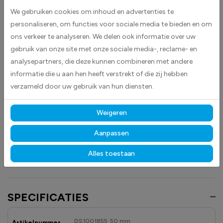
voorraadbeheer. De witte kleur zorgt voor een duidelijke en contrastrijke
We gebruiken cookies om inhoud en advertenties te
markering, waardoor producten en secties snel te identificeren zijn.
personaliseren, om functies voor sociale media te bieden en om
ons verkeer te analyseren. We delen ook informatie over uw
Deze stickers zijn geschikt voor diverse toepassingen en helpen
gebruik van onze site met onze sociale media-, reclame- en
medewerkers om efficiënt te werken en fouten bij het orderpicken of
analysepartners, die deze kunnen combineren met andere
opslaan te verminderen. Plak eenvoudig de sticker op de vloer, op of in
informatie die u aan hen heeft verstrekt of die zij hebben
de stelling.
verzameld door uw gebruik van hun diensten.
Gemaakt van hoogwaardige high-tack folie, hechten deze
stickers betrouwbaar op vrijwel elk oppervlak.
Dankzij de
Weigeren
duurzame materialen blijven ze langdurig zichtbaar en goed leesbaar,
zowel binnen als buiten, bestand tegen licht, vocht en dagelijks gebruik.
Aanpassen
Ontdek ook onze andere
magazijn
- en
veiligheidstickers
om uw
Alles toestaan
opslagruimtes overzichtelijk en professioneel te markeren.
SPECIFICATIES
DS1001855_50 mm
Artikelnummer