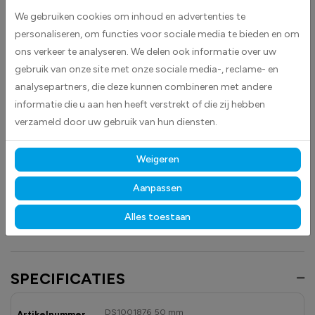
voorraadbeheer. De witte kleur zorgt voor een duidelijke en contrastrijke
We gebruiken cookies om inhoud en advertenties te
markering, waardoor producten en secties snel te identificeren zijn.
personaliseren, om functies voor sociale media te bieden en om
ons verkeer te analyseren. We delen ook informatie over uw
Deze stickers zijn geschikt voor diverse toepassingen en helpen
gebruik van onze site met onze sociale media-, reclame- en
medewerkers om efficiënt te werken en fouten bij het orderpicken of
analysepartners, die deze kunnen combineren met andere
opslaan te verminderen. Plak eenvoudig de sticker op de vloer, op of in
informatie die u aan hen heeft verstrekt of die zij hebben
de stelling.
verzameld door uw gebruik van hun diensten.
Gemaakt van hoogwaardige high-tack folie, hechten deze
stickers betrouwbaar op vrijwel elk oppervlak.
Dankzij de
Weigeren
duurzame materialen blijven ze langdurig zichtbaar en goed leesbaar,
zowel binnen als buiten, bestand tegen licht, vocht en dagelijks gebruik.
Aanpassen
Ontdek ook onze andere
magazijn
- en
veiligheidstickers
om uw
Alles toestaan
opslagruimtes overzichtelijk en professioneel te markeren.
SPECIFICATIES
DS1001876_50 mm
Artikelnummer