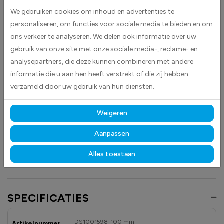
voorraadbeheer. De witte kleur zorgt voor een duidelijke en contrastrijke
We gebruiken cookies om inhoud en advertenties te
markering, waardoor producten en secties snel te identificeren zijn.
personaliseren, om functies voor sociale media te bieden en om
ons verkeer te analyseren. We delen ook informatie over uw
Deze stickers zijn geschikt voor diverse toepassingen en helpen
gebruik van onze site met onze sociale media-, reclame- en
medewerkers om efficiënt te werken en fouten bij het orderpicken of
analysepartners, die deze kunnen combineren met andere
opslaan te verminderen. Plak eenvoudig de sticker op de vloer, op of in
informatie die u aan hen heeft verstrekt of die zij hebben
de stelling.
verzameld door uw gebruik van hun diensten.
Gemaakt van hoogwaardige high-tack folie, hechten deze
stickers betrouwbaar op vrijwel elk oppervlak.
Dankzij de
Weigeren
duurzame materialen blijven ze langdurig zichtbaar en goed leesbaar,
zowel binnen als buiten, bestand tegen licht, vocht en dagelijks gebruik.
Aanpassen
Ontdek ook onze andere
magazijn
- en
veiligheidstickers
om uw
Alles toestaan
opslagruimtes overzichtelijk en professioneel te markeren.
SPECIFICATIES
DS1001598_100 mm
Artikelnummer