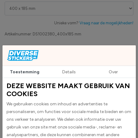
Unieke vorm?
Vraag naar de mogelijkheden!
Artikelnummer:
DS1002380_400x185 mm
Eigen productie
Zakelijk betaling op factuur mogelijk
Levensduur 5 jaar
Uv-bestendig & weersbestendigheid
Toestemming
Details
Over
High-tack folie met maximale grip
DEZE WEBSITE MAAKT GEBRUIK VAN
COOKIES
Upload eigen bestand
Custom sticker maken?
We gebruiken cookies om inhoud en advertenties te
personaliseren, om functies voor sociale media te bieden en om
ons verkeer te analyseren. We delen ook informatie over uw
gebruik van onze site met onze sociale media-, reclame- en
BESCHRIJVING
analysepartners, die deze kunnen combineren met andere