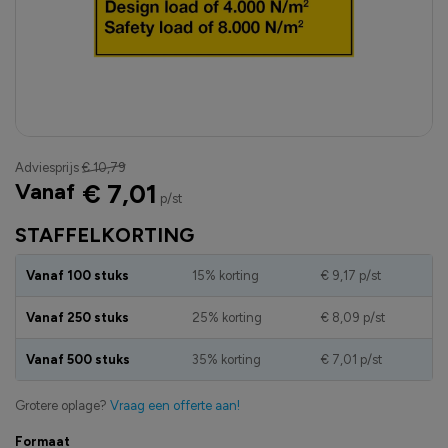
Adviesprijs
€ 10,79
Vanaf
€ 7,01
p/st
STAFFELKORTING
Vanaf 100 stuks
15% korting
€ 9,17
p/st
Vanaf 250 stuks
25% korting
€ 8,09
p/st
Vanaf 500 stuks
35% korting
€ 7,01
p/st
Grotere oplage?
Vraag een offerte aan!
Formaat