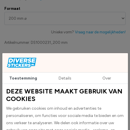
Formaat
Unieke vorm?
Vraag naar de mogelijkheden!
Artikelnummer:
DS1000231_200 mm
Eigen productie
Zakelijk betaling op factuur mogelijk
Levensduur 5 jaar
Uv-bestendig & weersbestendigheid
Toestemming
Details
Over
High-tack folie met maximale grip
DEZE WEBSITE MAAKT GEBRUIK VAN
COOKIES
Upload eigen bestand
Custom sticker maken?
We gebruiken cookies om inhoud en advertenties te
personaliseren, om functies voor sociale media te bieden en om
ons verkeer te analyseren. We delen ook informatie over uw