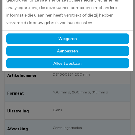
gebruik van onze site met onze sociale media-, reclame- en
BESCHRIJVING
analysepartners, die deze kunnen combineren met andere
Meerijden op vorkheftruck verboden stickers worden geleverd als
informatie die u aan hen heeft verstrekt of die zij hebben
cirkelvormige stickers.Het verbodsteken is altijd cirkelvormig en heeft
verzameld door uw gebruik van hun diensten.
een rode rand. De achtergrond is wit en het pictogram dat het verbod
uitbeeld is zwart.
Weigeren
Aanpassen
SPECIFICATIES
Alles toestaan
DS1000231_200 mm
Artikelnummer
100 mm ø, 200 mm ø, 315 mm ø
Formaat
Glans
Uitstraling
Contour gesneden
Afwerking