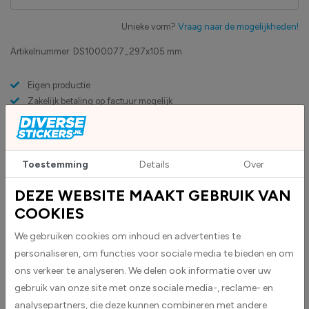
Unieke vorm?
Vraag naar de mogelijkheden!
Artikelnummer:
DS1000077_297x105 mm
Eigen productie
Zakelijk betaling op factuur mogelijk
Levensduur 5 jaar
Uv-bestendig & weersbestendigheid
High-tack folie met maximale grip
Toestemming
Details
Over
DEZE WEBSITE MAAKT GEBRUIK VAN
Upload eigen bestand
Custom sticker maken?
COOKIES
We gebruiken cookies om inhoud en advertenties te
personaliseren, om functies voor sociale media te bieden en om
BESCHRIJVING
ons verkeer te analyseren. We delen ook informatie over uw
gebruik van onze site met onze sociale media-, reclame- en
analysepartners, die deze kunnen combineren met andere