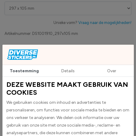
Unieke vorm?
Vraag naar de mogelijkheden!
Artikelnummer:
DS1001910_297x105 mm
Eigen productie
Zakelijk betaling op factuur mogelijk
Levensduur 5 jaar
Uv-bestendig & weersbestendigheid
Toestemming
Details
Over
High-tack folie met maximale grip
DEZE WEBSITE MAAKT GEBRUIK VAN
COOKIES
Upload eigen bestand
Custom sticker maken?
We gebruiken cookies om inhoud en advertenties te
personaliseren, om functies voor sociale media te bieden en om
ons verkeer te analyseren. We delen ook informatie over uw
gebruik van onze site met onze sociale media-, reclame- en
BESCHRIJVING
analysepartners, die deze kunnen combineren met andere